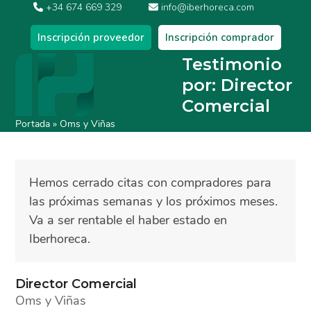
Skip
+34 674 669 329
info@iberhoreca.com
to
Inscripción proveedor
Inscripción comprador
content
Open
Close
Testimonio
por: Director
mobile
mobile
Comercial
menu
menu
Portada
»
Oms y Viñas
Hemos cerrado citas con compradores para
las próximas semanas y los próximos meses.
Va a ser rentable el haber estado en
Iberhoreca.
Director Comercial
Oms y Viñas